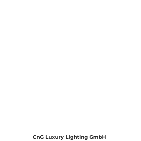
läre mich einverstanden.
CnG Luxury Lighting GmbH