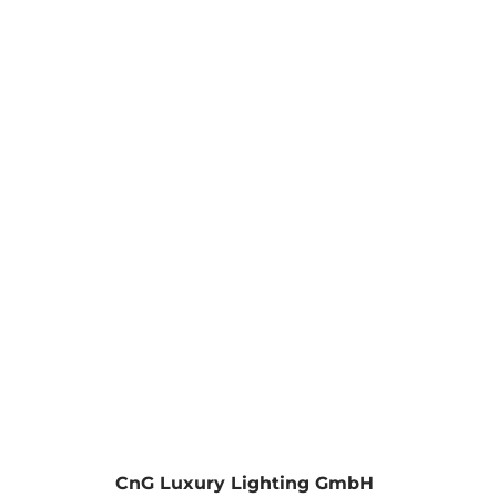
läre mich einverstanden.
CnG Luxury Lighting GmbH