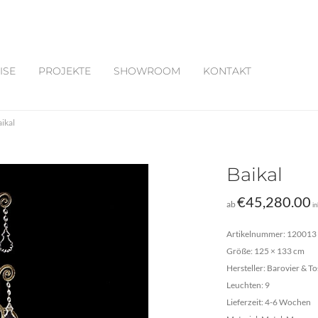
ISE
PROJEKTE
SHOWROOM
KONTAKT
ikal
Baikal
€
45,280.00
ab
i
Artikelnummer: 120013
Größe: 125 × 133 cm
Hersteller: Barovier & T
Leuchten: 9
Lieferzeit: 4-6 Wochen