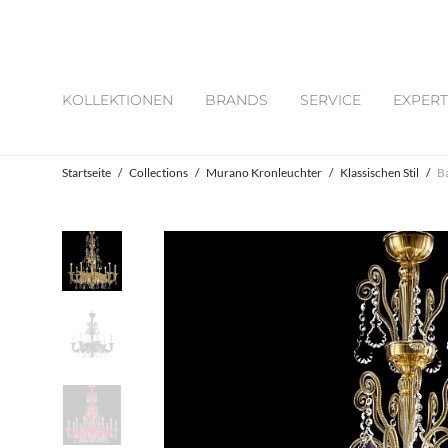
KOLLEKTIONEN
BRANDS
SERVICE
EXPERT
Startseite
/
Collections
/
Murano Kronleuchter
/
Klassischen Stil
/
Ba