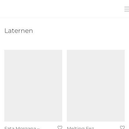
Laternen
Fata Morgana –
Melting Fez