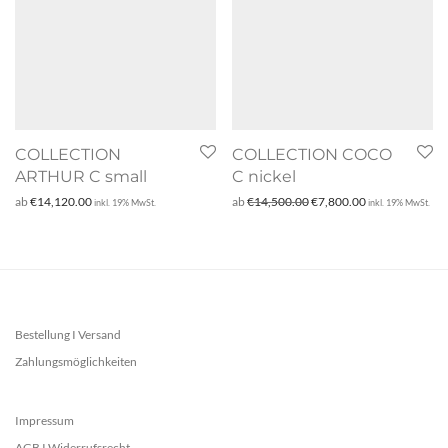
COLLECTION
COLLECTION COCO
ARTHUR C small
C nickel
Ursprünglicher Preis war:
Aktueller Preis 
ab
€
14,120.00
ab
€
14,500.00
€
7,800.00
inkl. 19% MwSt.
inkl. 19% MwSt.
Bestellung I Versand
Zahlungsmöglichkeiten
Impressum
AGB I Widerrufsrecht