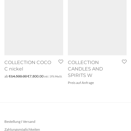
COLLECTION COCO
COLLECTION
C nickel
CANDLES AND
SPIRITS W
Ursprünglicher Preis war: €14,500.00
Aktueller Preis ist: €7,800.00.
ab
€
14,500.00
€
7,800.00
inkl. 19% MwSt.
Preis auf Anfrage
Bestellung I Versand
Zahlungsmöglichkeiten