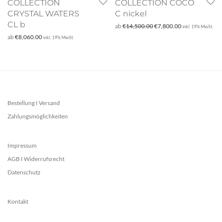
COLLECTION
COLLECTION COCO
CRYSTAL WATERS
C nickel
CL b
Ursprünglicher Preis war:
Aktueller Preis 
ab
€
14,500.00
€
7,800.00
inkl. 19% MwSt.
ab
€
8,060.00
inkl. 19% MwSt.
Bestellung I Versand
Zahlungsmöglichkeiten
Impressum
AGB I Widerrufsrecht
Datenschutz
Kontakt