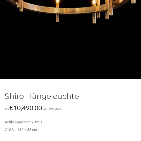
Shiro Hängeleuchte
€
10,490.00
ab
inkl. 19% MwSt.
Artikelnummer: 70231
Größe: 115 × 33 cm