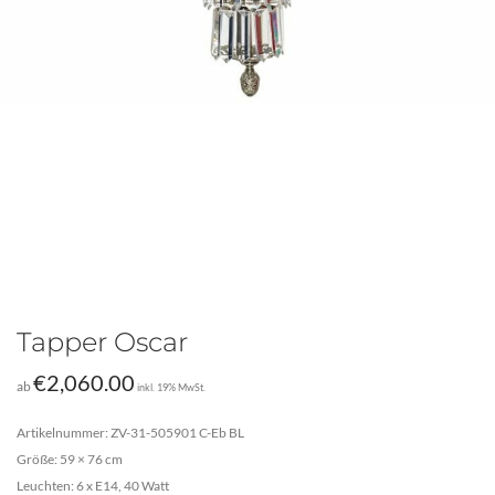
Tapper Oscar
€
2,060.00
ab
inkl. 19% MwSt.
Artikelnummer: ZV-31-505901 C-Eb BL
Größe: 59 × 76 cm
Leuchten: 6 x E14, 40 Watt