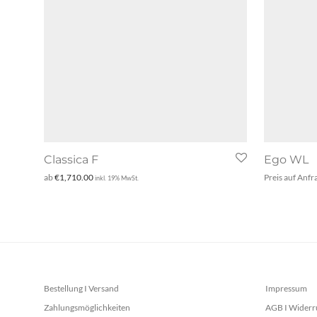
Classica F
Ego WL
ab
€
1,710.00
Preis auf Anfr
inkl. 19% MwSt.
Bestellung I Versand
Impressum
Zahlungsmöglichkeiten
AGB I Widerr