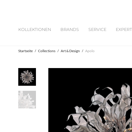
KOLLEKTIONEN
BRANDS
SERVICE
EXPERT
Startseite
/
Collections
/
Art & Design
/
Apolo