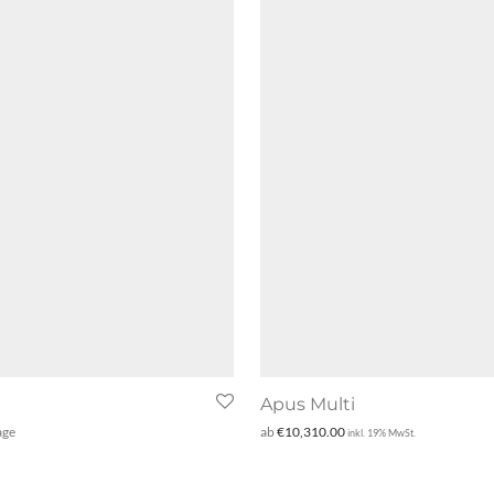
Apus Multi
age
ab
€
10,310.00
inkl. 19% MwSt.