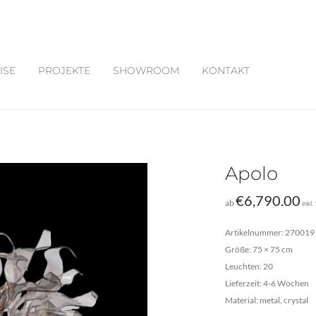
ISE
PROJEKTE
SHOWROOM
KONTAKT
Apolo
€
6,790.00
ab
inkl
Artikelnummer: 270019
Größe: 75 × 75 cm
Leuchten: 20
Lieferzeit: 4-6 Wochen
Material: metal, crystal