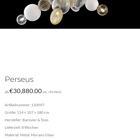
Perseus
€
30,880.00
ab
inkl. 19% MwSt.
Artikelnummer: 120097
Größe: 114 × 107 × 180 cm
Hersteller: Barovier & Toso
Lieferzeit: 8 Wochen
Material: Metal, Murano Glass