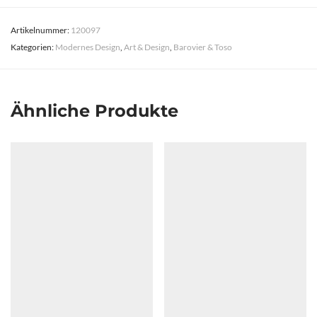
Artikelnummer:
120097
Kategorien:
Modernes Design
,
Art & Design
,
Barovier & Toso
Ähnliche Produkte