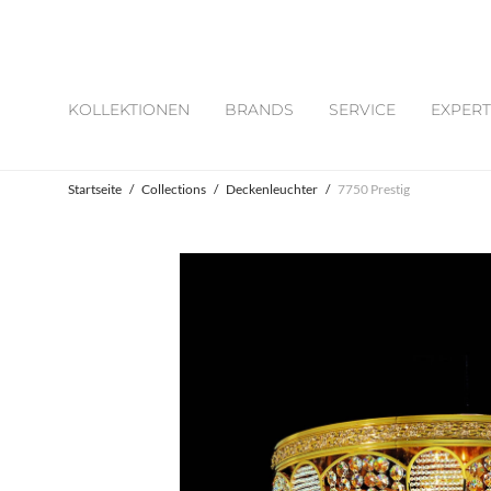
KOLLEKTIONEN
BRANDS
SERVICE
EXPERT
Startseite
/
Collections
/
Deckenleuchter
/
7750 Prestig