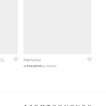
CL
Palmette
ab
€
14,620.00
inkl. 19% MwSt.