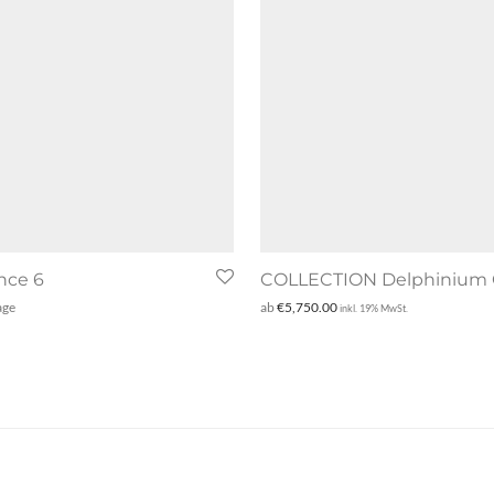
nce 6
COLLECTION Delphinium 
age
ab
€
5,750.00
inkl. 19% MwSt.