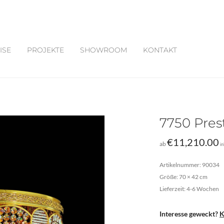
ISE
PROJEKTE
SHOWROOM
KONTAKT
7750 Pres
€
11,210.00
ab
i
Artikelnummer: 90034
Größe: 70 × 42 cm
Lieferzeit: 4-6 Wochen
Interesse geweckt?
K