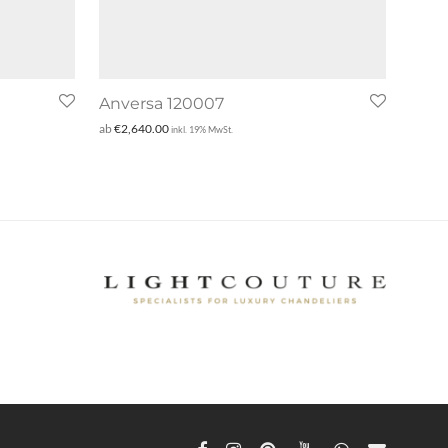
Anversa 120007
ab
€
2,640.00
inkl. 19% MwSt.