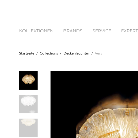
KOLLEKTIONEN
BRANDS
SERVICE
EXPERT
Startseite
/
Collections
/
Deckenleuchter
/
Vera