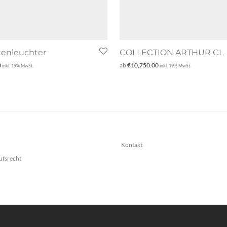
enleuchter
COLLECTION ARTHUR CL
0
ab
€
10,750.00
inkl. 19% MwSt.
inkl. 19% MwSt.
Kontakt
ufsrecht