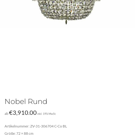
Nobel Rund
€
3,910.00
ab
inkl. 19% MwSt.
Artikelnummer: ZV-31-306704 C-Co BL
Größe: 72 × 88 cm