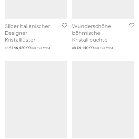
Silber italienischer
Wunderschöne
Designer
böhmische
Kristalllüster
Kristallleuchte
ab
€
146,420.00
ab
€
4,140.00
inkl. 19% MwSt.
inkl. 19% MwSt.