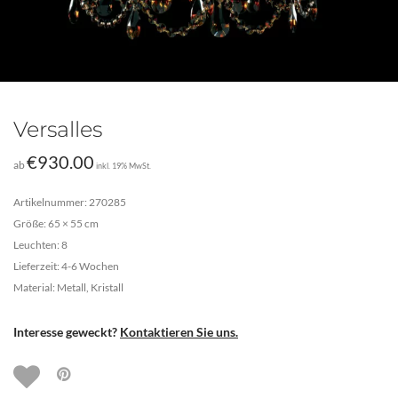
Versalles
€
930.00
ab
inkl. 19% MwSt.
Artikelnummer: 270285
Größe: 65 × 55 cm
Leuchten: 8
Lieferzeit: 4-6 Wochen
Material: Metall, Kristall
Interesse geweckt?
Kontaktieren Sie uns.