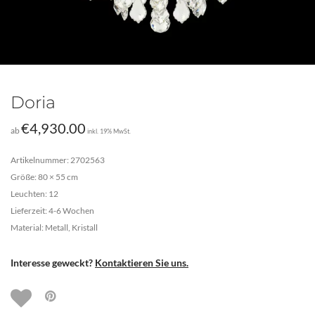
Doria
€
4,930.00
ab
inkl. 19% MwSt.
Artikelnummer: 2702563
Größe: 80 × 55 cm
Leuchten: 12
Lieferzeit: 4-6 Wochen
Material: Metall, Kristall
Interesse geweckt?
Kontaktieren Sie uns.