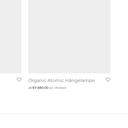
Organic Atomic Hängelampe
ab
€
9,880.00
inkl. 19% MwSt.