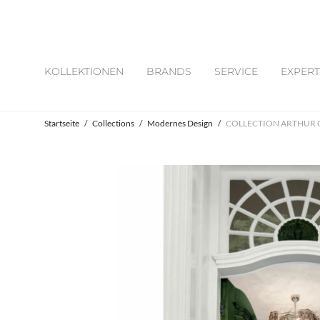
KOLLEKTIONEN
BRANDS
SERVICE
EXPERT
Startseite
/
Collections
/
Modernes Design
/
COLLECTION ARTHUR C 