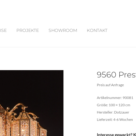
ISE
PROJEKTE
SHOWROOM
KONTAKT
9560 Pres
Preis auf Anfrage
Artikelnummer: 90081
Größe: 100 × 120 cm
Hersteller: Dotzauer
Lieferzeit: 4-6 Wochen
Interesse geweckt?
K