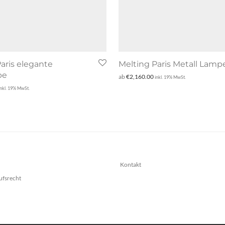
aris elegante
Melting Paris Metall Lamp
pe
ab
€
2,160.00
inkl. 19% MwSt.
inkl. 19% MwSt.
Kontakt
ufsrecht