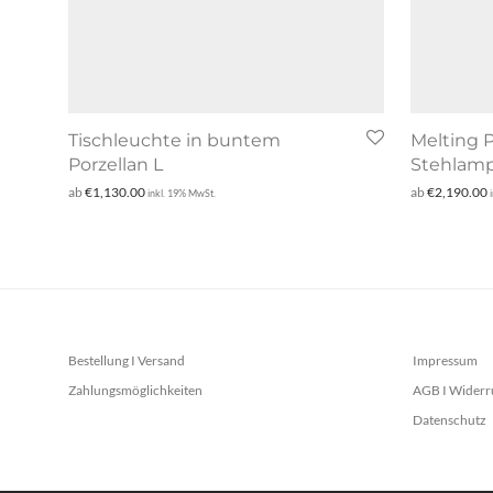
Tischleuchte in buntem
Melting P
Porzellan L
Stehlam
ab
€
1,130.00
ab
€
2,190.00
inkl. 19% MwSt.
Bestellung I Versand
Impressum
Zahlungsmöglichkeiten
AGB I Widerr
Datenschutz