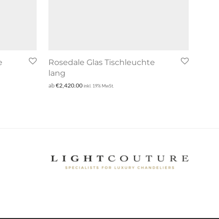
e
Rosedale Glas Tischleuchte
lang
ab
€
2,420.00
inkl. 19% MwSt.