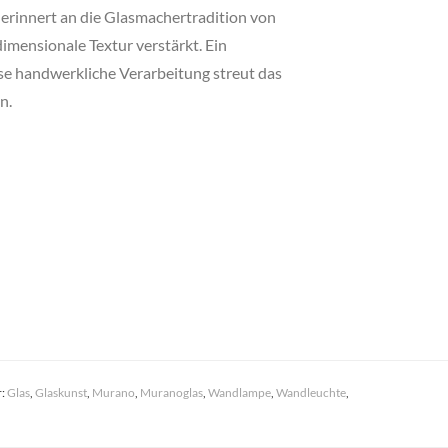
t erinnert an die Glasmachertradition von
dimensionale Textur verstärkt. Ein
iese handwerkliche Verarbeitung streut das
n.
r:
Glas
,
Glaskunst
,
Murano
,
Muranoglas
,
Wandlampe
,
Wandleuchte
,