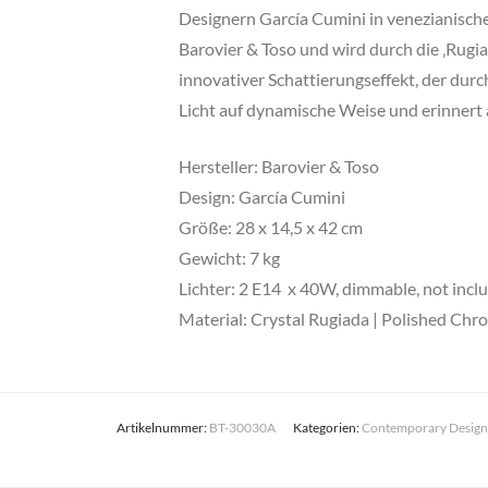
Designern García Cumini in venezianischem
Barovier & Toso und wird durch die ‚Rugiad
innovativer Schattierungseffekt, der durc
Licht auf dynamische Weise und erinnert a
Hersteller: Barovier & Toso
Design: García Cumini
Größe: 28 x 14,5 x 42 cm
Gewicht: 7 kg
Lichter: 2 E14 x 40W, dimmable, not incl
Material: Crystal Rugiada | Polished Chr
Artikelnummer:
BT-30030A
Kategorien:
Contemporary Design