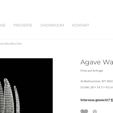
ISE
PROJEKTE
SHOWROOM
KONTAKT
ave Wandleuchte
Agave Wa
Preis auf Anfrage
Artikelnummer: BT-300
Größe: 28 × 14.5 × 42 c
Interesse geweckt?
K