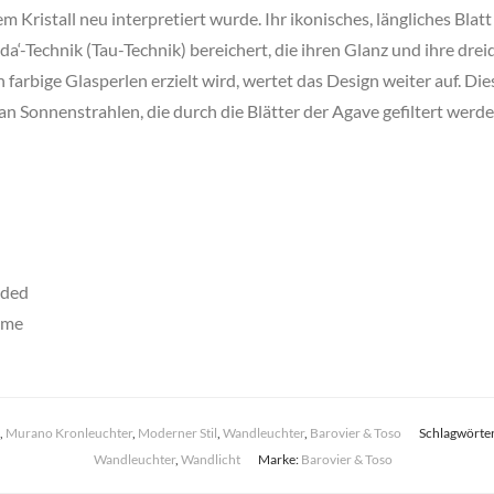
 Kristall neu interpretiert wurde. Ihr ikonisches, längliches Blat
a‘-Technik (Tau-Technik) bereichert, die ihren Glanz und ihre drei
h farbige Glasperlen erzielt wird, wertet das Design weiter auf. D
n Sonnenstrahlen, die durch die Blätter der Agave gefiltert werde
uded
ome
,
Murano Kronleuchter
,
Moderner Stil
,
Wandleuchter
,
Barovier & Toso
Schlagwörte
Wandleuchter
,
Wandlicht
Marke:
Barovier & Toso