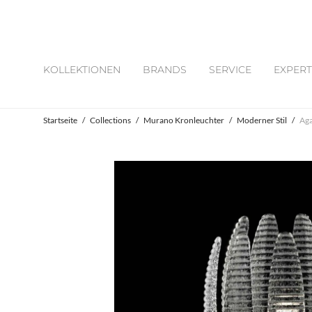
KOLLEKTIONEN
BRANDS
SERVICE
EXPERT
Startseite
/
Collections
/
Murano Kronleuchter
/
Moderner Stil
/
Ag