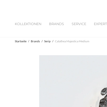
KOLLEKTIONEN
BRANDS
SERVICE
EXPERT
Startseite
/
Brands
/
Serip
/
Calathea Majestica Medium