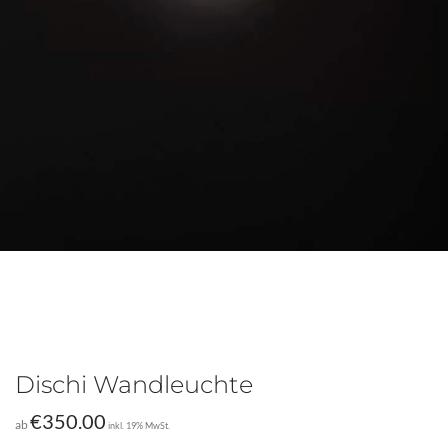
Dischi Wandleuchte
€
350.00
ab
inkl. 19% MwSt.