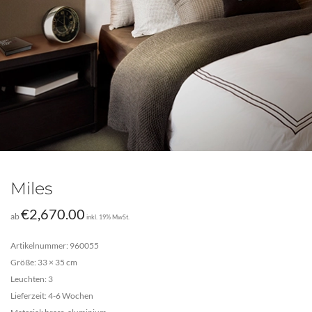
Miles
€
2,670.00
ab
inkl. 19% MwSt.
Artikelnummer: 960055
Größe: 33 × 35 cm
Leuchten: 3
Lieferzeit: 4-6 Wochen