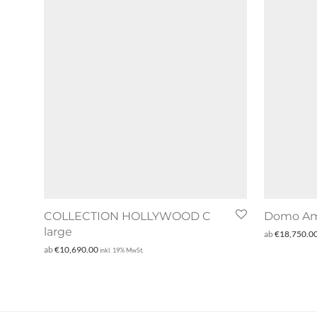
COLLECTION HOLLYWOOD C
Domo Am
large
ab
€
18,750.0
ab
€
10,690.00
inkl. 19% MwSt.