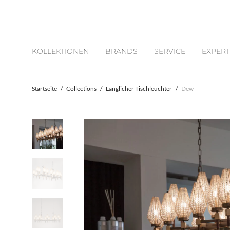
KOLLEKTIONEN
BRANDS
SERVICE
EXPERT
Startseite
/
Collections
/
Länglicher Tischleuchter
/
Dew