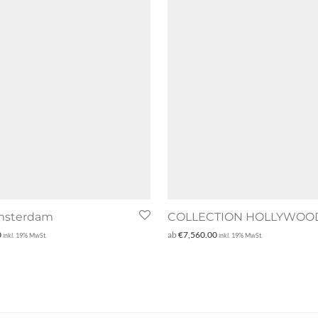
sterdam
COLLECTION HOLLYWOOD
0
ab
€
7,560.00
inkl. 19% MwSt.
inkl. 19% MwSt.