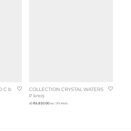
 C b
COLLECTION CRYSTAL WATERS
P kreis
ab
€
6,810.00
inkl. 19% MwSt.