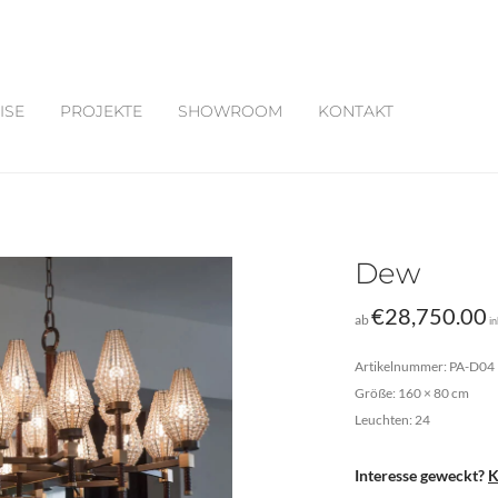
ISE
PROJEKTE
SHOWROOM
KONTAKT
Dew
€
28,750.00
ab
i
Artikelnummer: PA-D04
Größe: 160 × 80 cm
Leuchten: 24
Interesse geweckt?
K