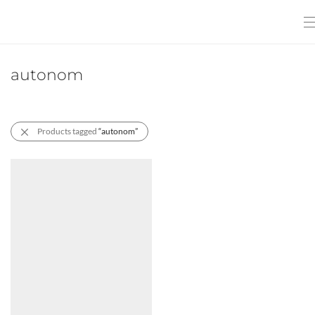
autonom
Products tagged
“autonom”