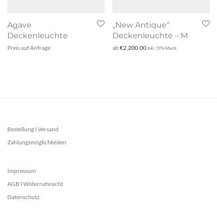
Agave
„New Antique“
Deckenleuchte
Deckenleuchte – M
Preis auf Anfrage
ab
€
2,200.00
inkl. 19% MwSt.
Bestellung I Versand
Zahlungsmöglichkeiten
Impressum
AGB I Widerrufsrecht
Datenschutz