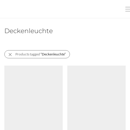
Deckenleuchte
Products tagged
“Deckenleuchte”