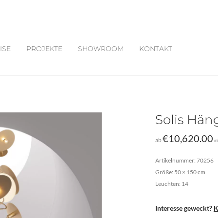
ISE
PROJEKTE
SHOWROOM
KONTAKT
Solis Hän
€
10,620.00
ab
i
Artikelnummer: 70256
Größe: 50 × 150 cm
Leuchten: 14
Interesse geweckt?
K