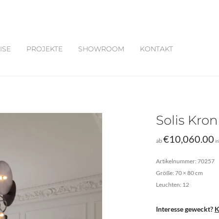
ISE
PROJEKTE
SHOWROOM
KONTAKT
Solis Kro
€
10,060.00
ab
i
Artikelnummer: 70257
Größe: 70 × 80 cm
Leuchten: 12
Interesse geweckt?
K