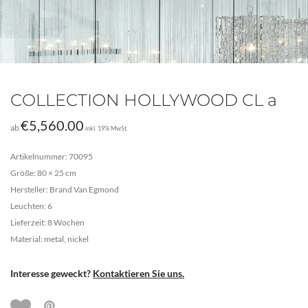
COLLECTION HOLLYWOOD CL a
€
5,560.00
ab
inkl. 19% MwSt.
Artikelnummer: 70095
Größe: 80 × 25 cm
Hersteller: Brand Van Egmond
Leuchten: 6
Lieferzeit: 8 Wochen
Material: metal, nickel
Interesse geweckt?
Kontaktieren Sie uns.